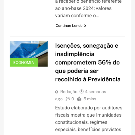
a receber o benefício referente
ao ano-base 2024; valores
variam conforme o…
Continue Lendo
Isenções, sonegação e
inadimplência
comprometem 56% do
ECONOMIA
que poderia ser
recolhido à Previdência
Redação
4 semanas
ago
0
5 mins
Estudo elaborado por auditores
fiscais mostra que Imunidades
constitucionais, regimes
especiais, benefícios previstos