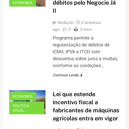
débitos pelo Negocie Já
ECONOMIA
II
Redação
2 semanas
ago
0
3 mins
Programa permite a
regularização de débitos de
ICMS, IPVA e ITCD com
descontos sobre juros e multas,
conforme as condições…
Continue Lendo
Lei que estende
ECONOMIA
incentivo fiscal a
POLÍTICA
fabricantes de máquinas
ATUAL
agrícolas entra em vigor