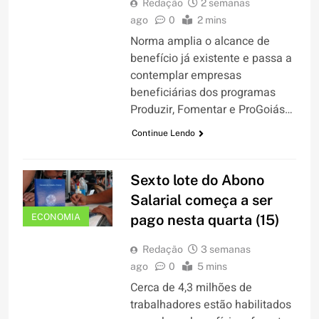
Redação
2 semanas
ago
0
2 mins
Norma amplia o alcance de
benefício já existente e passa a
contemplar empresas
beneficiárias dos programas
Produzir, Fomentar e ProGoiás…
Continue Lendo
Sexto lote do Abono
Salarial começa a ser
ECONOMIA
pago nesta quarta (15)
Redação
3 semanas
ago
0
5 mins
Cerca de 4,3 milhões de
trabalhadores estão habilitados