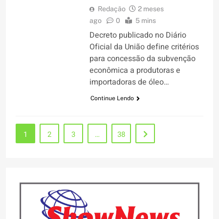
Redação
2 meses
ago
0
5 mins
Decreto publicado no Diário
Oficial da União define critérios
para concessão da subvenção
econômica a produtoras e
importadoras de óleo…
Continue Lendo
1
2
3
…
38