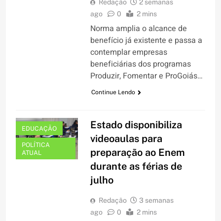
Redação
2 semanas
ago
0
2 mins
Norma amplia o alcance de
benefício já existente e passa a
contemplar empresas
beneficiárias dos programas
Produzir, Fomentar e ProGoiás…
Continue Lendo
Estado disponibiliza
EDUCAÇÃO
videoaulas para
POLÍTICA
preparação ao Enem
ATUAL
durante as férias de
julho
Redação
3 semanas
ago
0
2 mins