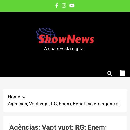
Skip
to
content
A sua revista digital.
Home
Agências; Vapt vupt; RG; Enem; Benefício emergencial
Agências; Vapt vupt; RG; Enem;