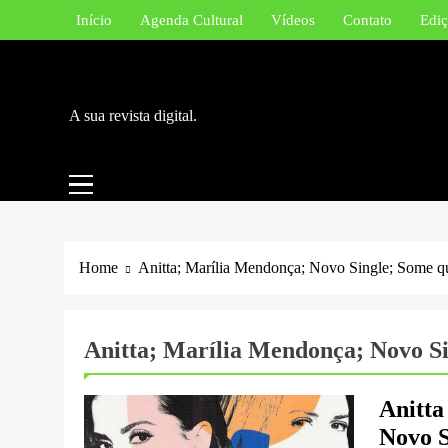
Skip
Início
Agenda Cultural
Vídeos
Contato
Ediç
to
content
A sua revista digital.
Home
Anitta; Marília Mendonça; Novo Single; Some qu
Anitta; Marília Mendonça; Novo Si
Anitt
Novo S