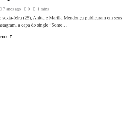
7 anos ago
0
1 mins
e sexta-feira (25), Anitta e Marília Mendonça publicaram em seus
Instagram, a capa do single “Some…
Lendo