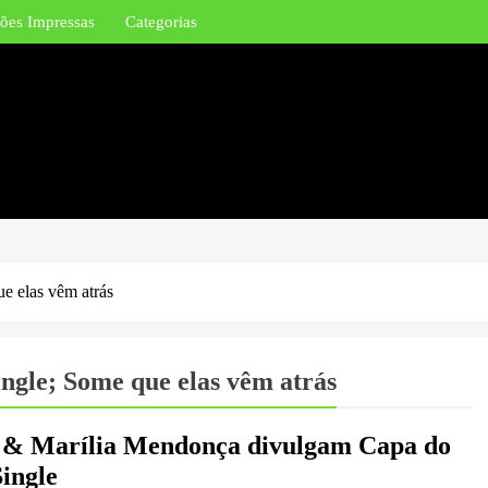
ões Impressas
Categorias
e elas vêm atrás
ngle; Some que elas vêm atrás
a & Marília Mendonça divulgam Capa do
ingle