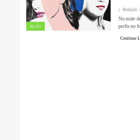
Redação
Na noite d
perfis no 
BLOG
Continue 