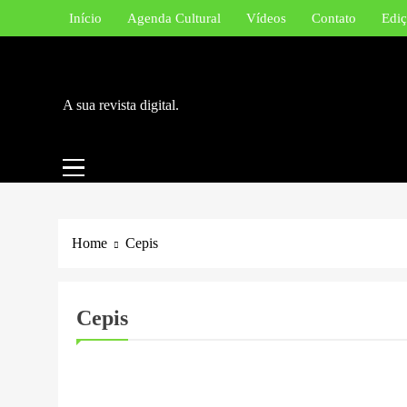
Skip
Início
Agenda Cultural
Vídeos
Contato
Ediç
to
content
A sua revista digital.
Home
Cepis
Cepis
EDUCAÇÃO