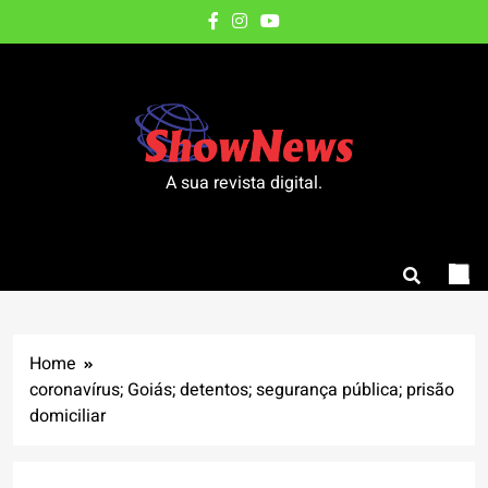
Skip
to
content
A sua revista digital.
Home
coronavírus; Goiás; detentos; segurança pública; prisão
domiciliar