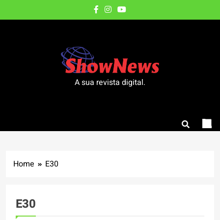
Skip
to
content
A sua revista digital.
Home
E30
E30