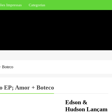
ões Impressas
Categorias
+ Boteco
o EP; Amor + Boteco
Edson &
Hudson Lançam