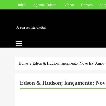
Skip
Início
Agenda Cultural
Vídeos
Contato
Ediç
to
content
A sua revista digital.
Home
Edson & Hudson; lançamento; Novo EP; Amor 
Edson & Hudson; lançamento; Nov
BLOG