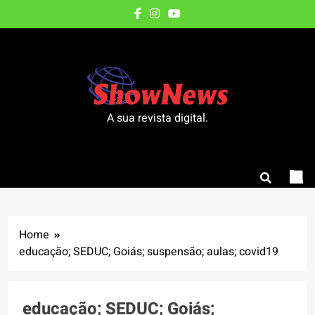
Skip
to
content
A sua revista digital.
Home
educação; SEDUC; Goiás; suspensão; aulas; covid19
educação; SEDUC; Goiás;