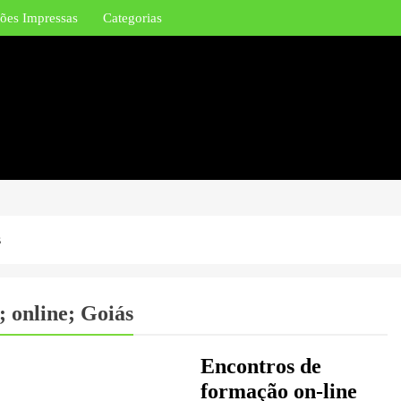
ões Impressas
Categorias
s
; online; Goiás
Encontros de
formação on-line