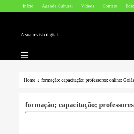
Skip
Início
Agenda Cultural
Vídeos
Contato
Ediç
to
content
A sua revista digital.
Home
formação; capacitação; professores; online; Goiá
formação; capacitação; professores
BLOG