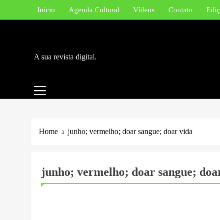
Skip
Início
Agenda Cultural
Vídeos
Contato
Ediç
to
content
A sua revista digital.
Home
junho; vermelho; doar sangue; doar vida
junho; vermelho; doar sangue; doa
BLOG