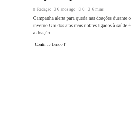
Redação
6 anos ago
0
6 mins
Campanha alerta para queda nas doações durante o
inverno Um dos atos mais nobres ligados à saúde é
a doação…
Continue Lendo