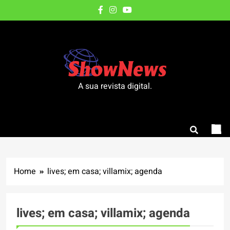
Skip
to
content
A sua revista digital.
Home
lives; em casa; villamix; agenda
lives; em casa; villamix; agenda