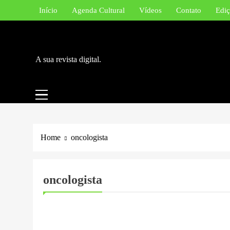
Skip
Início
Agenda Cultural
Vídeos
Contato
Ediç
to
content
A sua revista digital.
Home
oncologista
oncologista
SAÚDE