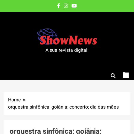
Skip
to
content
A sua revista digital.
Home
orquestra sinfônica; goiânia; concerto; dia das mães
orquestra sinfônica; goiânia;