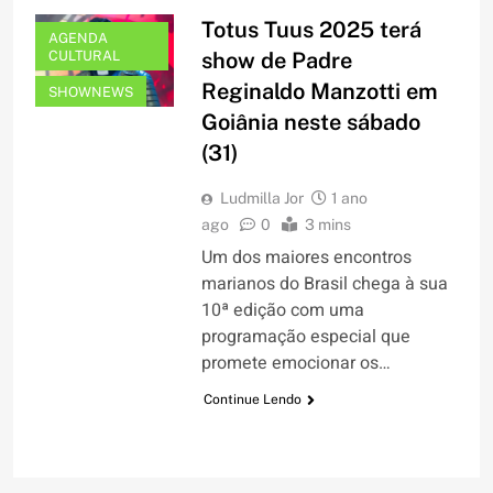
Totus Tuus 2025 terá
AGENDA
CULTURAL
show de Padre
Reginaldo Manzotti em
SHOWNEWS
Goiânia neste sábado
(31)
Ludmilla Jor
1 ano
ago
0
3 mins
Um dos maiores encontros
marianos do Brasil chega à sua
10ª edição com uma
programação especial que
promete emocionar os…
Continue Lendo