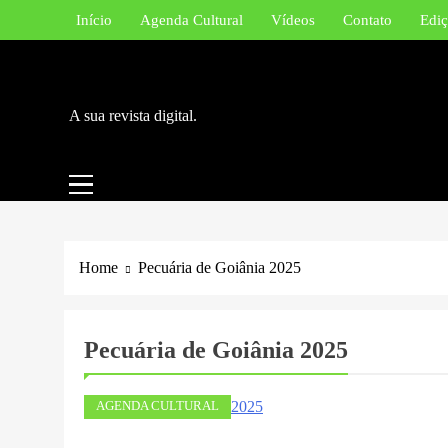
Skip
Início
Agenda Cultural
Vídeos
Contato
Ediç
to
content
A sua revista digital.
Home
Pecuária de Goiânia 2025
Pecuária de Goiânia 2025
AGENDA CULTURAL