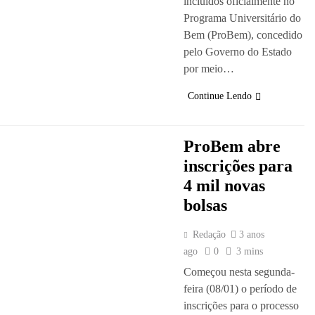
incluídos oficialmente no
Programa Universitário do
Bem (ProBem), concedido
pelo Governo do Estado
por meio…
Continue Lendo
ProBem abre
inscrições para
4 mil novas
bolsas
Redação
3 anos
ago
0
3 mins
Começou nesta segunda-
feira (08/01) o período de
inscrições para o processo