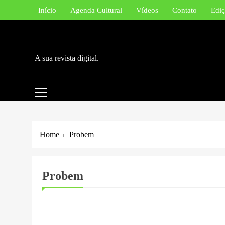
Skip
Início
Agenda Cultural
Vídeos
Contato
Ediç
to
content
A sua revista digital.
Home
Probem
Probem
EDUCAÇÃO