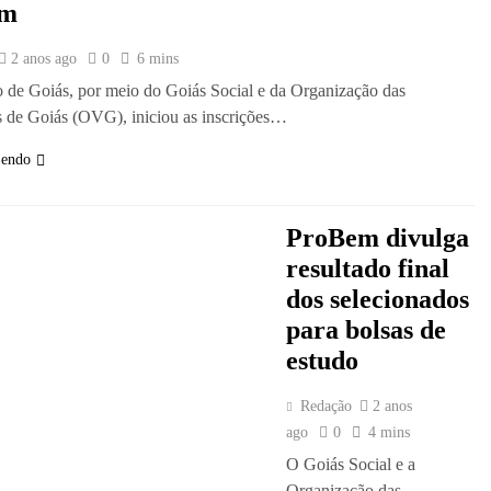
em
2 anos ago
0
6 mins
de Goiás, por meio do Goiás Social e da Organização das
s de Goiás (OVG), iniciou as inscrições…
Lendo
ProBem divulga
resultado final
dos selecionados
para bolsas de
estudo
Redação
2 anos
ago
0
4 mins
O Goiás Social e a
Organização das