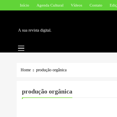
Skip
Início
Agenda Cultural
Vídeos
Contato
Ediç
to
content
A sua revista digital.
Home
produção orgânica
produção orgânica
NACIONAL