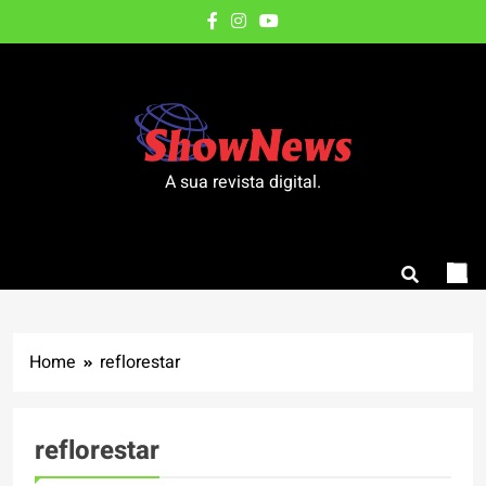
Skip
to
content
A sua revista digital.
Home
reflorestar
reflorestar