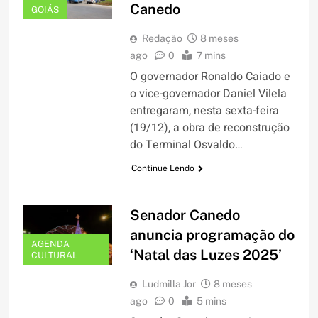
Canedo
GOIÁS
Redação
8 meses
ago
0
7 mins
O governador Ronaldo Caiado e
o vice-governador Daniel Vilela
entregaram, nesta sexta-feira
(19/12), a obra de reconstrução
do Terminal Osvaldo…
Continue Lendo
Senador Canedo
anuncia programação do
AGENDA
‘Natal das Luzes 2025’
CULTURAL
Ludmilla Jor
8 meses
ago
0
5 mins