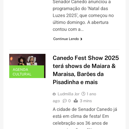
Senador Canedo anunciou a
programação do ‘Natal das
Luzes 2025’, que começou no
último domingo. A abertura
contou com a…
Continue Lendo
Canedo Fest Show 2025
terá shows de Maiara &
AGENDA
Maraisa, Barões da
CULTURAL
Pisadinha e mais
Ludmilla Jor
1 ano
ago
0
3 mins
A cidade de Senador Canedo já
está em clima de festa! Em
celebração aos 36 anos de