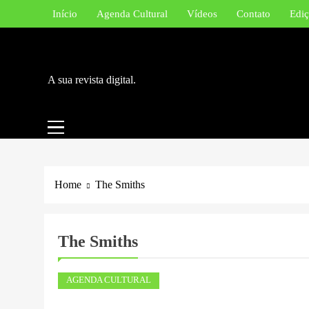
Skip
Início
Agenda Cultural
Vídeos
Contato
Ediç
to
content
A sua revista digital.
Home
The Smiths
The Smiths
AGENDA CULTURAL