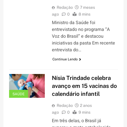
Redação
7 meses
ago
0
8 mins
Ministro da Saúde foi
entrevistado no programa “A
Voz do Brasil” e destacou
iniciativas da pasta Em recente
entrevista do…
Continue Lendo
Nísia Trindade celebra
avanço em 15 vacinas do
calendário infantil
SAÚDE
Redação
2 anos
ago
0
9 mins
Em três delas, o Brasil já