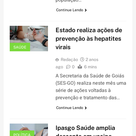
população…
Continue Lendo
Estado realiza ações de
prevenção às hepatites
virais
SAÚDE
Redação
2 anos
ago
0
6 mins
A Secretaria da Saúde de Goiás
(SES-GO) realiza neste mês uma
série de ações voltadas à
prevenção e tratamento das…
Continue Lendo
Ipasgo Saúde amplia
POLÍTICA