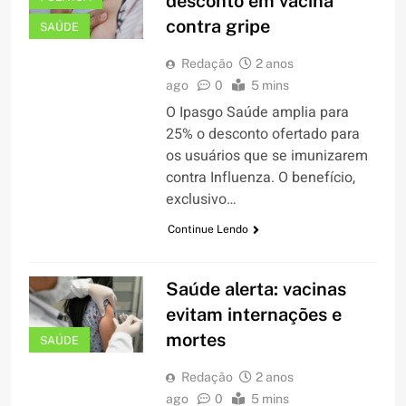
desconto em vacina
contra gripe
SAÚDE
Redação
2 anos
ago
0
5 mins
O Ipasgo Saúde amplia para
25% o desconto ofertado para
os usuários que se imunizarem
contra Influenza. O benefício,
exclusivo…
Continue Lendo
Saúde alerta: vacinas
evitam internações e
mortes
SAÚDE
Redação
2 anos
ago
0
5 mins