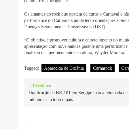
cultura, Erick Magalhães.
Os amantes do rock que gostam de curtir o Carnaval e não 
performance do Carnarock ainda terão orientações sobre a
Doenças Sexualmente Transmissíveis (DST).
“O objetivo é promover cultura e entretenimento no munic
apresentação com nove bandas garante uma performance ec
finalizou o superintendente de cultura, Weyder Moreira.
Tagged:
Aparecida de Goiânia
Carnarock
Car
Previous:
Navegação
Duplicação da BR-101 em Sergipe marca retomada de
de
mil obras em todo o país
Post