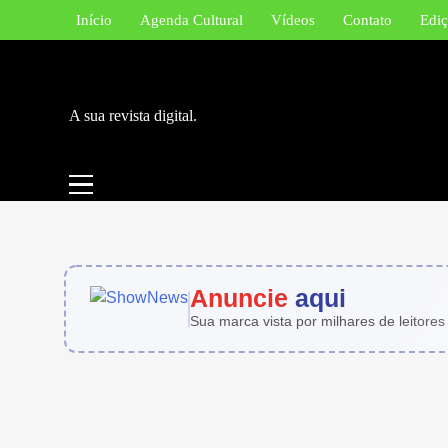
Skip
Início
Agenda Cultural
Vídeos
Contato
Ediç
to
content
A sua revista digital.
Anuncie
aqui
Sua marca vista por milhares de leitores