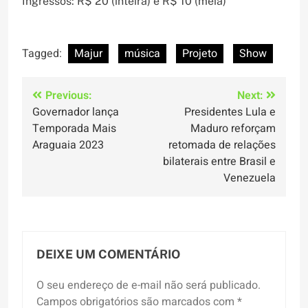
Ingressos: R$ 20 (inteira) e R$ 10 (meia)
Tagged:
Majur
música
Projeto
Show
Navegação
Previous:
Next:
Governador lança
Presidentes Lula e
de
Temporada Mais
Maduro reforçam
Post
Araguaia 2023
retomada de relações
bilaterais entre Brasil e
Venezuela
DEIXE UM COMENTÁRIO
O seu endereço de e-mail não será publicado.
Campos obrigatórios são marcados com
*