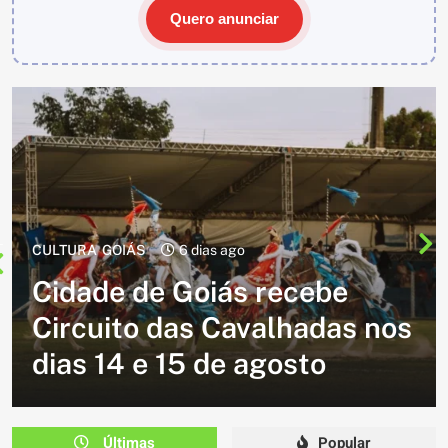
Quero anunciar
CULTURA
2 semanas ago
Cavalgada do Batom está de
volta e promete reunir
milhares de participantes
em Caldazinha
Últimas
Popular