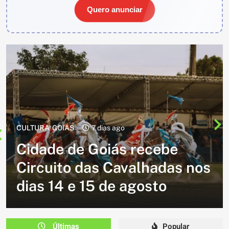
Quero anunciar
CULTURA
2 semanas ago
Cavalgada do Batom está de
volta e promete reunir
s
milhares de participantes
em Caldazinha
Últimas
Popular