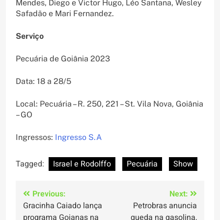
Mendes, Diego e Victor Hugo, Léo Santana, Wesley
Safadão e Mari Fernandez.
Serviço
Pecuária de Goiânia 2023
Data: 18 a 28/5
Local: Pecuária – R. 250, 221 – St. Vila Nova, Goiânia
– GO
Ingressos:
Ingresso S.A
Tagged:
Israel e Rodolffo
Pecuária
Show
Navegação
Previous:
Next:
Gracinha Caiado lança
Petrobras anuncia
de
programa Goianas na
queda na gasolina,