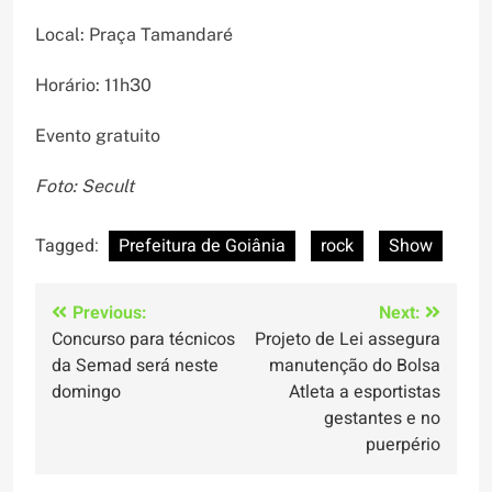
Local: Praça Tamandaré
Horário: 11h30
Evento gratuito
Foto: Secult
Tagged:
Prefeitura de Goiânia
rock
Show
Navegação
Previous:
Next:
Concurso para técnicos
Projeto de Lei assegura
de
da Semad será neste
manutenção do Bolsa
Post
domingo
Atleta a esportistas
gestantes e no
puerpério