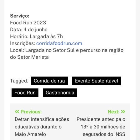
Serviço:
Food Run 2023
Data: 4 de junho
Horário: Largada às 7h
Inscrições:
corridafoodrun.com
Local: Largada no Setor Sul e percurso na região
do Setor Marista
Tagged:
Corrida de rua
Evento Sustentável
Food Run
Gastronomia
Navegação
Previous:
Next:
Detran intensifica ações
Presidente antecipa o
de
educativas durante o
13º a 30 milhões de
Post
Maio Amarelo
segurados do INSS