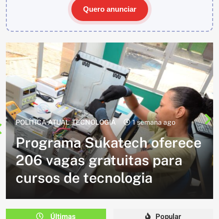
Quero anunciar
CULTURA
GOIÁS
1 semana ago
Cidade de Goiás recebe
Circuito das Cavalhadas nos
dias 14 e 15 de agosto
Últimas
Popular