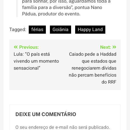
para sonhar, por isso, aguardamos toda a
família para a diversão”, pontua Nano
Pádua, produtor do evento.
Tagged:
férias
Goiânia
Happy Land
Navegação
Previous:
Next:
Lula: “O país está
Caiado pede a Haddad
de
vivendo um momento
que estados que
Post
sensacional”
renegociarem dívidas
não percam benefícios
do RRF
DEIXE UM COMENTÁRIO
O seu endereço de e-mail não será publicado.