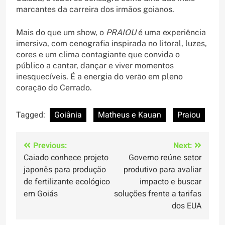
marcantes da carreira dos irmãos goianos.
Mais do que um show, o
PRAIOU
é uma experiência
imersiva, com cenografia inspirada no litoral, luzes,
cores e um clima contagiante que convida o
público a cantar, dançar e viver momentos
inesquecíveis. É a energia do verão em pleno
coração do Cerrado.
Tagged:
Goiânia
Matheus e Kauan
Praiou
Navegação
Previous:
Next:
Caiado conhece projeto
Governo reúne setor
de
japonês para produção
produtivo para avaliar
Post
de fertilizante ecológico
impacto e buscar
em Goiás
soluções frente a tarifas
dos EUA