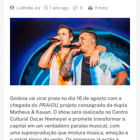
Ludmilla Jor
1 ano ago
0
3 mins
Goiânia vai virar praia no dia 16 de agosto com a
chegada do
PRAIOU
, projeto consagrado da dupla
Matheus & Kauan. O show será realizado no Centro
Cultural Oscar Niemeyer e promete transformar a
capital em um verdadeiro paraíso musical, com
uma superprodução que mistura música, emoção e
o astral típico do verão. Os ingressos já estão à