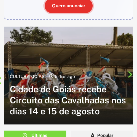
Quero anunciar
CULTURA
2 semanas ago
Cavalgada do Batom está de
volta e promete reunir
milhares de participantes
em Caldazinha
Últimas
Popular