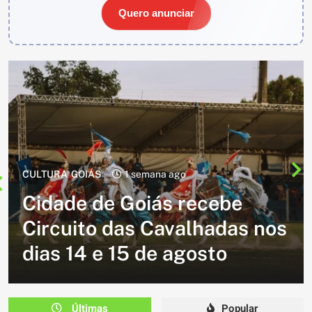
Quero anunciar
CULTURA
2 semanas ago
Cavalgada do Batom está de
volta e promete reunir
milhares de participantes
em Caldazinha
Últimas
Popular