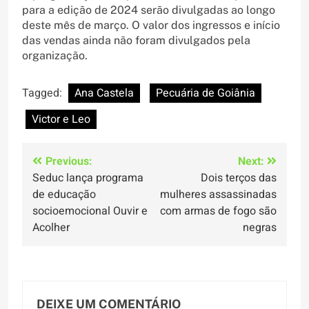
para a edição de 2024 serão divulgadas ao longo
deste mês de março. O valor dos ingressos e início
das vendas ainda não foram divulgados pela
organização.
Tagged:
Ana Castela
Pecuária de Goiânia
Victor e Leo
Navegação
Previous:
Next:
Seduc lança programa
Dois terços das
de
de educação
mulheres assassinadas
Post
socioemocional Ouvir e
com armas de fogo são
Acolher
negras
DEIXE UM COMENTÁRIO