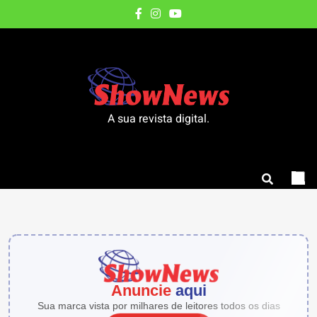
Skip
to
content
A sua revista digital.
Anuncie
aqui
Sua marca vista por milhares de leitores todos os dias