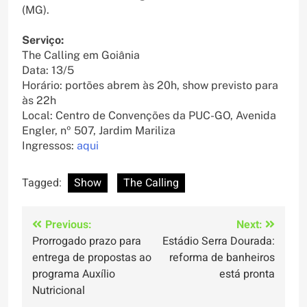
(MG).
Serviço:
The Calling em Goiânia
Data: 13/5
Horário: portões abrem às 20h, show previsto para
às 22h
Local: Centro de Convenções da PUC-GO, Avenida
Engler, nº 507, Jardim Mariliza
Ingressos:
aqui
Tagged:
Show
The Calling
Navegação
Previous:
Next:
Prorrogado prazo para
Estádio Serra Dourada:
de
entrega de propostas ao
reforma de banheiros
Post
programa Auxílio
está pronta
Nutricional