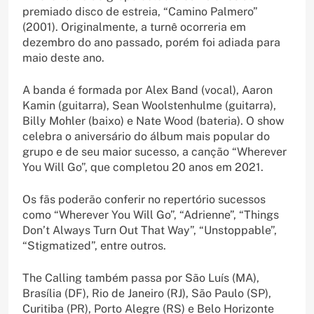
premiado disco de estreia, “Camino Palmero”
(2001). Originalmente, a turnê ocorreria em
dezembro do ano passado, porém foi adiada para
maio deste ano.
A banda é formada por Alex Band (vocal), Aaron
Kamin (guitarra), Sean Woolstenhulme (guitarra),
Billy Mohler (baixo) e Nate Wood (bateria). O show
celebra o aniversário do álbum mais popular do
grupo e de seu maior sucesso, a canção “Wherever
You Will Go”, que completou 20 anos em 2021.
Os fãs poderão conferir no repertório sucessos
como “Wherever You Will Go”, “Adrienne”, “Things
Don’t Always Turn Out That Way”, “Unstoppable”,
“Stigmatized”, entre outros.
The Calling também passa por São Luís (MA),
Brasília (DF), Rio de Janeiro (RJ), São Paulo (SP),
Curitiba (PR), Porto Alegre (RS) e Belo Horizonte