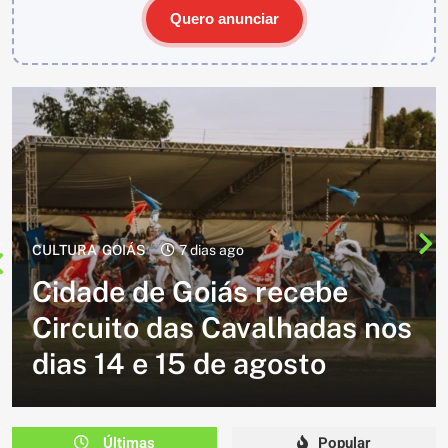
Quero anunciar
CULTURA
2 semanas ago
Cavalgada do Batom está de
volta e promete reunir
milhares de participantes
em Caldazinha
Últimas
Popular