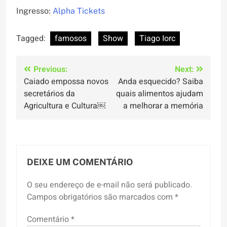
Ingresso:
Alpha Tickets
Tagged:
famosos
Show
Tiago Iorc
Navegação
Previous:
Next:
Caiado empossa novos
Anda esquecido? Saiba
de
secretários da
quais alimentos ajudam
Post
Agricultura e Cultura￼
a melhorar a memória
DEIXE UM COMENTÁRIO
O seu endereço de e-mail não será publicado.
Campos obrigatórios são marcados com
*
Comentário
*