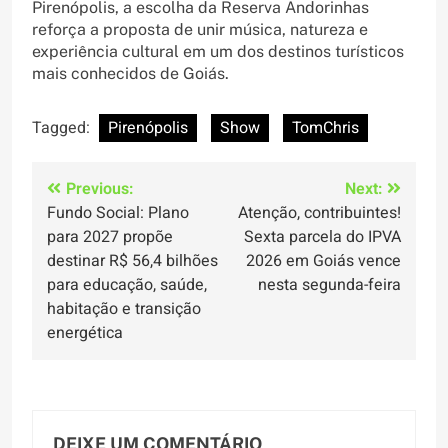
Pirenópolis, a escolha da Reserva Andorinhas
reforça a proposta de unir música, natureza e
experiência cultural em um dos destinos turísticos
mais conhecidos de Goiás.
Tagged:
Pirenópolis
Show
TomChris
Navegação
Previous:
Next:
Fundo Social: Plano
Atenção, contribuintes!
de
para 2027 propõe
Sexta parcela do IPVA
Post
destinar R$ 56,4 bilhões
2026 em Goiás vence
para educação, saúde,
nesta segunda-feira
habitação e transição
energética
DEIXE UM COMENTÁRIO