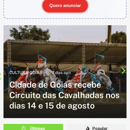
Quero anunciar
CULTURA
2 semanas ago
Cavalgada do Batom está de
volta e promete reunir
milhares de participantes
em Caldazinha
Últimas
Popular