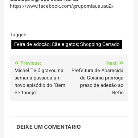
https://www.facebook.com/grupomiauauau2/
Tagged:
Feira de adoção; Cãe e gatos; Shopping Cerrado
Navegação
Previous:
Next:
Michel Teló gravou na
Prefeitura de Aparecida
de
semana passada um
de Goiânia prorroga
Post
novo episódio do “Bem
prazo de adesão ao
Sertanejo”.
Refis
DEIXE UM COMENTÁRIO