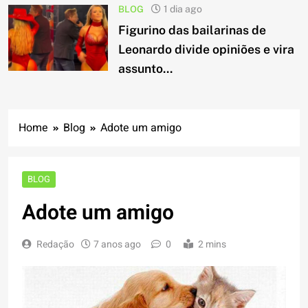
BLOG
1 dia ago
Figurino das bailarinas de
Leonardo divide opiniões e vira
assunto...
Home
Blog
Adote um amigo
BLOG
Adote um amigo
Redação
7 anos ago
0
2 mins