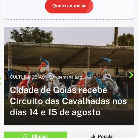
Quero anunciar
CULTURA
2 semanas ago
Cavalgada do Batom está de
volta e promete reunir
milhares de participantes
em Caldazinha
Últimas
Popular