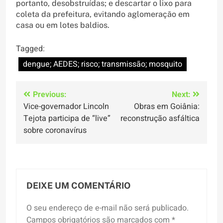
portanto, desobstruídas; e descartar o lixo para
coleta da prefeitura, evitando aglomeração em
casa ou em lotes baldios.
Tagged:
dengue; AEDES; risco; transmissão; mosquito
Navegação
Previous:
Next:
Vice-governador Lincoln
Obras em Goiânia:
de
Tejota participa de “live”
reconstrução asfáltica
Post
sobre coronavírus
DEIXE UM COMENTÁRIO
O seu endereço de e-mail não será publicado.
Campos obrigatórios são marcados com
*