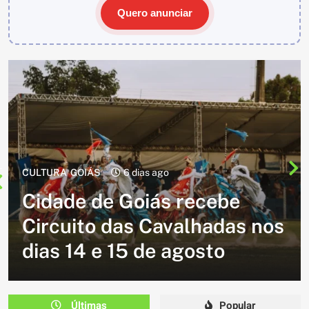
Quero anunciar
CULTURA
2 semanas ago
Cavalgada do Batom está de
volta e promete reunir
milhares de participantes
em Caldazinha
Últimas
Popular