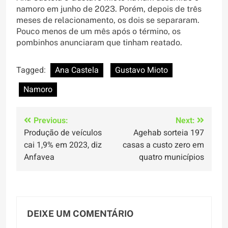
namoro em junho de 2023. Porém, depois de três
meses de relacionamento, os dois se separaram.
Pouco menos de um mês após o término, os
pombinhos anunciaram que tinham reatado.
Tagged:
Ana Castela
Gustavo Mioto
Namoro
Navegação
Previous:
Next:
Produção de veículos
Agehab sorteia 197
de
cai 1,9% em 2023, diz
casas a custo zero em
Post
Anfavea
quatro municípios
DEIXE UM COMENTÁRIO