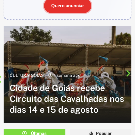
Quero anunciar
CULTURA
2 semanas ago
Cavalgada do Batom está de
volta e promete reunir
milhares de participantes
em Caldazinha
Últimas
Popular