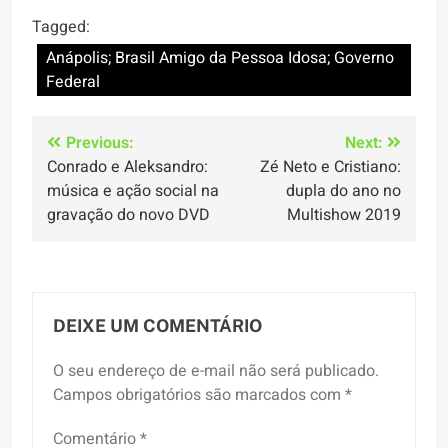
Tagged:
Anápolis; Brasil Amigo da Pessoa Idosa; Governo
Federal
Navegação
Previous:
Next:
Conrado e Aleksandro:
Zé Neto e Cristiano:
de
música e ação social na
dupla do ano no
Post
gravação do novo DVD
Multishow 2019
DEIXE UM COMENTÁRIO
O seu endereço de e-mail não será publicado.
Campos obrigatórios são marcados com
*
Comentário
*