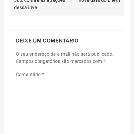
360, confira as atrações
nova data do Enem
Post
dessa Live
DEIXE UM COMENTÁRIO
O seu endereço de e-mail não será publicado.
Campos obrigatórios são marcados com
*
Comentário
*