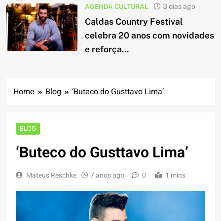
AGENDA CULTURAL
3 dias ago
Caldas Country Festival
celebra 20 anos com novidades
e reforça...
Home
Blog
‘Buteco do Gusttavo Lima’
BLOG
‘Buteco do Gusttavo Lima’
Mateus Reschke
7 anos ago
0
1 mins