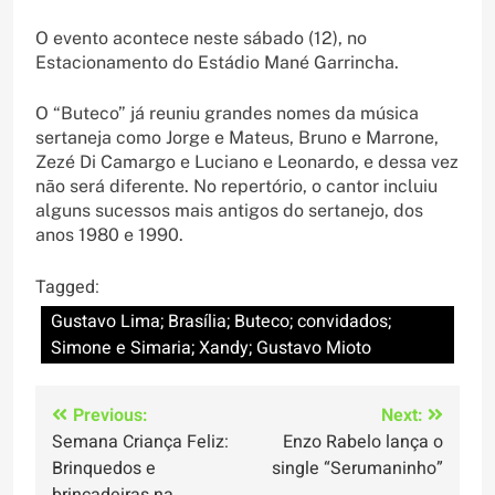
O evento acontece neste sábado (12), no
Estacionamento do Estádio Mané Garrincha.
O “Buteco” já reuniu grandes nomes da música
sertaneja como Jorge e Mateus, Bruno e Marrone,
Zezé Di Camargo e Luciano e Leonardo, e dessa vez
não será diferente. No repertório, o cantor incluiu
alguns sucessos mais antigos do sertanejo, dos
anos 1980 e 1990.
Tagged:
Gustavo Lima; Brasília; Buteco; convidados;
Simone e Simaria; Xandy; Gustavo Mioto
Navegação
Previous:
Next:
Semana Criança Feliz:
Enzo Rabelo lança o
de
Brinquedos e
single “Serumaninho”