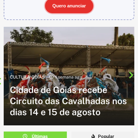
Quero anunciar
CULTURA
2 semanas ago
Cavalgada do Batom está de
volta e promete reunir
milhares de participantes
em Caldazinha
Últimas
Popular