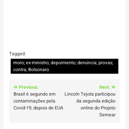
Tagged:
moro; ex-ministro; depoimento; denúncia; provas;
contra; Bolsonaro
Navegação
Previous:
Next:
Brasil é segundo em
Lincoln Tejota participou
de
contaminações pela
da segunda edição
Post
Covid-19, depois de EUA
online do Projeto
Semear