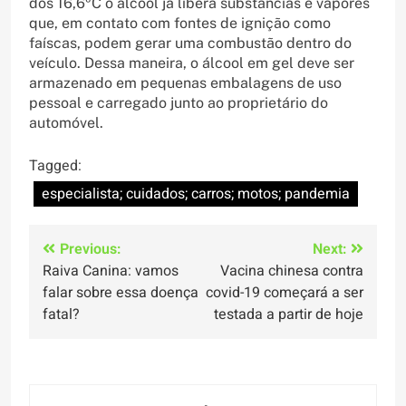
dos 16,6ºC o álcool já libera substâncias e vapores
que, em contato com fontes de ignição como
faíscas, podem gerar uma combustão dentro do
veículo. Dessa maneira, o álcool em gel deve ser
armazenado em pequenas embalagens de uso
pessoal e carregado junto ao proprietário do
automóvel.
Tagged:
especialista; cuidados; carros; motos; pandemia
Navegação
Previous:
Next:
Raiva Canina: vamos
Vacina chinesa contra
de
falar sobre essa doença
covid-19 começará a ser
Post
fatal?
testada a partir de hoje