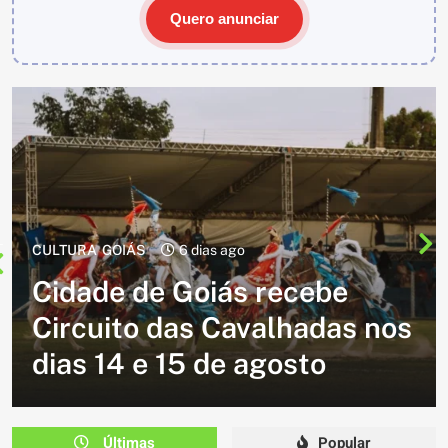
Quero anunciar
CULTURA
2 semanas ago
Cavalgada do Batom está de
volta e promete reunir
milhares de participantes
em Caldazinha
Últimas
Popular