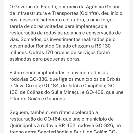
O Governo do Estado, por meio da Agência Goiana
de Infraestrutura e Transportes (Goinfra), deu início,
nos meses de setembro e outubro, a uma força-
tarefa de obras voltadas para implantação e
restauração de rodovias goianas e conservação de
vias. Somados, os investimentos realizados pelo
governador Ronaldo Caiado chegam a R$ 130
milhões. Outras 170 ordens de serviços foram
assinadas para pequenas obras.
Estão sendo implantadas e pavimentadas as
rodovias GO-336, que liga os municípios de Crixás
e Nova Crixás; GO-184, de Jataí a Caiapônia; GO-
132, de Colinas do Sul a Minaçu; e GO-439, que une
Pilar de Goiás e Guarinos.
Seguem, também, em ritmo acelerado a
restauração da GO-164, que une o município de
Quirinópolis à rodovia BR-452; rodovia GO-326, no
trecho entre Sanclerlândia e Buriti de Goiás; GO-