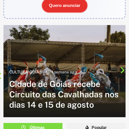
Quero anunciar
CULTURA
2 semanas ago
Cavalgada do Batom está de
volta e promete reunir
milhares de participantes
em Caldazinha
Últimas
Popular