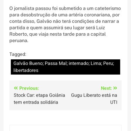
O jornalista passou foi submetido a um cateterismo
para desobstrução de uma artéria coronariana, por
conta disso, Galvão não terá condições de narrar a
partida e quem assumirá seu lugar será Luiz
Roberto, que viaja nesta tarde para a capital
peruana.
Tagged:
Galvão Bueno; Passa Mal; internado; Lima; Peru;
libertadores
Navegação
Previous:
Next:
Stock Car: etapa Goiânia
Gugu Liberato está na
de
tem entrada solidária
UTI
Post