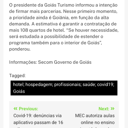
O presidente da Goiás Turismo informou a intenção
de firmar mais parcerias. Nesse primeiro momento,
a prioridade ainda é Goiânia, em função da alta
demanda. A estimativa é garantir a contratação de
mais 108 quartos de hotel. “Se houver necessidade,
será estudada a possibilidade de estender o
programa também para o interior de Goiás”,
ponderou.
Informações: Secom Governo de Goiás
Tagged:
hotel; hospedagem; profissionais; saúde; covid19;
Goiás
Navegação
Previous:
Next:
Covid-19: denúncias via
MEC autoriza aulas
de
aplicativo passam de 16
online no ensino