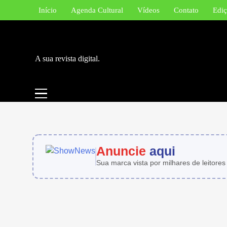
Skip
Início
Agenda Cultural
Vídeos
Contato
Ediç
to
content
A sua revista digital.
Anuncie
aqui
Sua marca vista por milhares de leitores