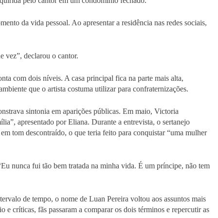
dquirida pelo cantor em um condomínio fechado.
to da vida pessoal. Ao apresentar a residência nas redes sociais,
e vez”, declarou o cantor.
ta com dois níveis. A casa principal fica na parte mais alta,
ambiente que o artista costuma utilizar para confraternizações.
strava sintonia em aparições públicas. Em maio, Victoria
ia”, apresentado por Eliana. Durante a entrevista, o sertanejo
em tom descontraído, o que teria feito para conquistar “uma mulher
“Eu nunca fui tão bem tratada na minha vida. É um príncipe, não tem
ervalo de tempo, o nome de Luan Pereira voltou aos assuntos mais
 e críticas, fãs passaram a comparar os dois términos e repercutir as