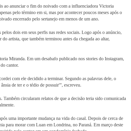
is ao anunciar o fim do noivado com a influenciadora Victoria
enas pelo término em si, mas por acontecer poucos meses após o
noivado encerrado pelo sertanejo em menos de um ano.
 pelos dois em seus perfis nas redes sociais. Logo após o anúncio,
r do artista, que também terminou antes da chegada ao altar,
toria Miranda. Em um desabafo publicado nos stories do Instagram,
 do cantor.
rdei com ele decidido a terminar. Segundo as palavras dele, o
nsia de ter e o tédio de possuir'”, escreveu.
s. Também circularam relatos de que a decisão teria sido comunicada
almente.
pós uma importante mudança na vida do casal. Depois de cerca de
ânia para morar com Luan em Londrina, no Paraná. Em março deste