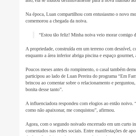
ano, ela se mudou definitivamente para a nova mansão a
Na época, Luan compartilhou com entusiasmo o novo momen
comemorou a chegada da noiva.
“Estou tão feliz! Minha noiva veio morar comigo d
A propriedade, construída em um terreno com desnível, con
enquanto a área inferior abriga piscina e espaço gourmet, 
Poucos meses antes do rompimento, o casal também demon
participou ao lado de Luan Pereira do programa “Em Famíl
brincou ao comentar sobre o relacionamento e perguntou, 
bonita desse tanto”.
A influenciadora respondeu com elogios ao então noivo. 
como não apaixonar, me conquistou”, afirmou.
Agora, com o segundo noivado encerrado em um curto int
comentados nas redes sociais. Entre manifestações de apoio