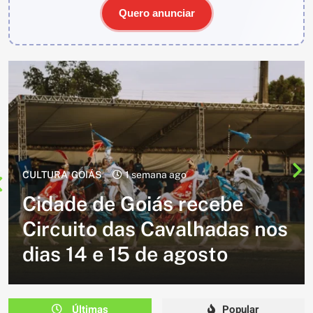
Quero anunciar
CULTURA
2 semanas ago
Cavalgada do Batom está de
volta e promete reunir
milhares de participantes
em Caldazinha
Últimas
Popular