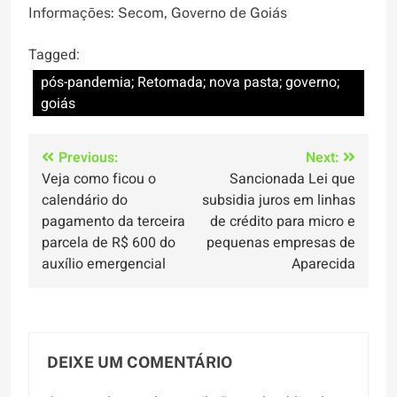
Informações: Secom, Governo de Goiás
Tagged:
pós-pandemia; Retomada; nova pasta; governo;
goiás
Navegação
Previous:
Next:
Veja como ficou o
Sancionada Lei que
de
calendário do
subsidia juros em linhas
Post
pagamento da terceira
de crédito para micro e
parcela de R$ 600 do
pequenas empresas de
auxílio emergencial
Aparecida
DEIXE UM COMENTÁRIO