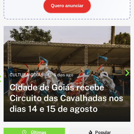
Quero anunciar
CULTURA
1 semana ago
Cavalgada do Batom está
volta e promete reunir
 nos
milhares de participantes
em Caldazinha
Últimas
Popular