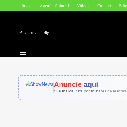
Skip
Início
Agenda Cultural
Vídeos
Contato
Ediç
to
content
A sua revista digital.
Anuncie
aqui
Sua marca vista por milhares de leitores