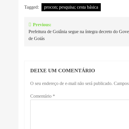
Tagged:
procon; pesquisa; cesta básica
Previous:
Navegação
Prefeitura de Goiânia segue na íntegra decreto do Gov
de
de Goiás
Post
DEIXE UM COMENTÁRIO
O seu endereço de e-mail não será publicado.
Campos 
Comentário
*